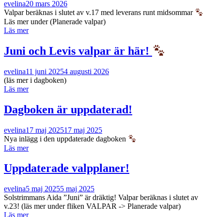
evelina
20 mars 2026
Valpar beräknas i slutet av v.17 med leverans runt midsommar
Läs mer under (Planerade valpar)
Läs mer
Juni och Levis valpar är här!
evelina
11 juni 2025
4 augusti 2026
(läs mer i dagboken)
Läs mer
Dagboken är uppdaterad!
evelina
17 maj 2025
17 maj 2025
Nya inlägg i den uppdaterade dagboken
Läs mer
Uppdaterade valpplaner!
evelina
5 maj 2025
5 maj 2025
Solstrimmans Aida ”Juni” är dräktig! Valpar beräknas i slutet av
v.23! (läs mer under fliken VALPAR -> Planerade valpar)
Läs mer