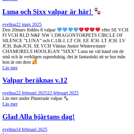
Luna och Sixx valpar är här!
evelina
22 mars 2025
Den 20mars föddes 8 valpar
efter SE VCH
FI VCH RLD N&F NW 1 DRAGONTORPETS CIRCLE OF
SILENCE ”LUNA” och C.I.B-J. LT CH. EE JCH. LT JCH. LV
JCH. Balt-JCH. SE VCH Vilnius Junior Winterwinner
CHAMORELS HOOLIGAN ”SIXX” Luna tar väl hand om de
små och är verkligen superduktig, det är fantastiskt att se hur mån
hon är om dem
Läs mer
Valpar beräknas v.12
evelina
22 februari 2025
22 februari 2025
Läs mer under Planerade valpar
Läs mer
Glad Alla hjärtans dag!
evelina
14 februari 2025