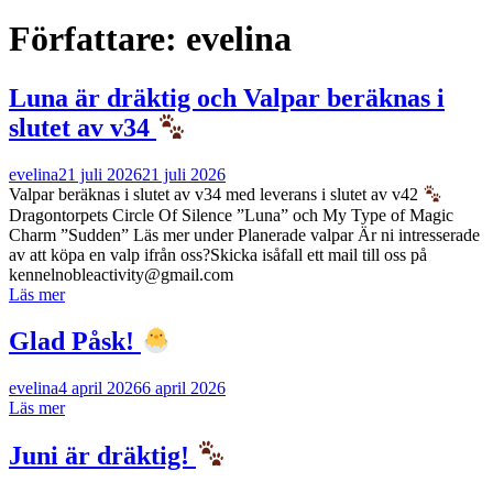
Författare:
evelina
Luna är dräktig och Valpar beräknas i
slutet av v34
evelina
21 juli 2026
21 juli 2026
Valpar beräknas i slutet av v34 med leverans i slutet av v42
Dragontorpets Circle Of Silence ”Luna” och My Type of Magic
Charm ”Sudden” Läs mer under Planerade valpar Är ni intresserade
av att köpa en valp ifrån oss?Skicka isåfall ett mail till oss på
kennelnobleactivity@gmail.com
Läs mer
Glad Påsk!
evelina
4 april 2026
6 april 2026
Läs mer
Juni är dräktig!