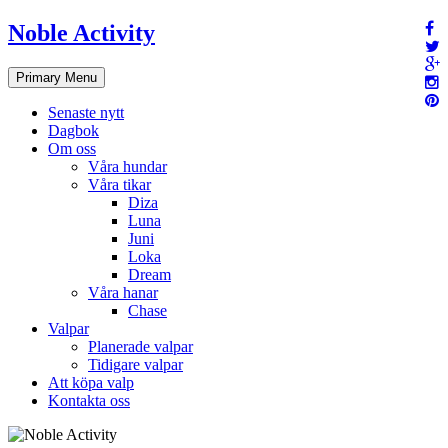
Skip
Noble Activity
to
content
Primary Menu
Senaste nytt
Dagbok
Om oss
Våra hundar
Våra tikar
Diza
Luna
Juni
Loka
Dream
Våra hanar
Chase
Valpar
Planerade valpar
Tidigare valpar
Att köpa valp
Kontakta oss